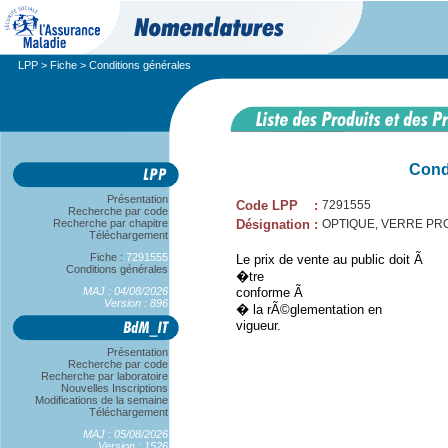
LPP
>
Fiche
> Conditions générales
Cond
Présentation
Code LPP
:
7291555
Recherche par code
Recherche par chapitre
Désignation
:
OPTIQUE, VERRE PROG
Téléchargement
Fiche :
7291555
Le prix de vente au public doit Ã
Conditions générales
�tre
MAJ : 04/08/2026
conforme Ã
Version : 896
� la rÃ©glementation en
vigueur.
Présentation
Recherche par code
Recherche par laboratoire
Nouvelles Inscriptions
Modifications de la semaine
Téléchargement
MAJ : 05/08/2026
Version : 1526