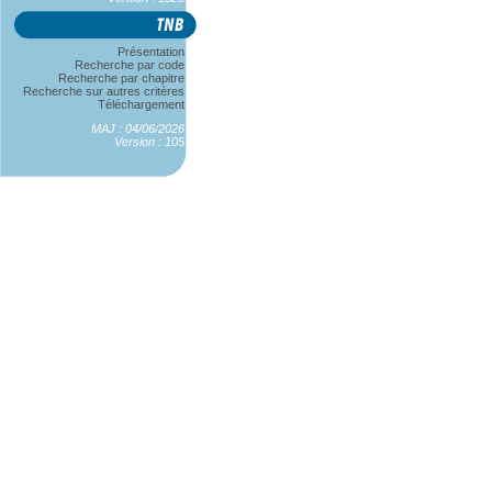
Présentation
Recherche par code
Recherche par chapitre
Recherche sur autres critères
Téléchargement
MAJ : 04/06/2026
Version : 105