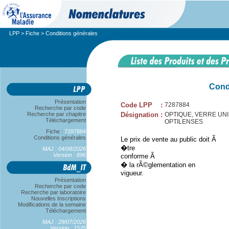
LPP
>
Fiche
> Conditions générales
Cond
Présentation
Code LPP
:
7287884
Recherche par code
Recherche par chapitre
Désignation
:
OPTIQUE, VERRE UNIFO
Téléchargement
OPTILENSES
Fiche :
7287884
Conditions générales
Le prix de vente au public doit Ã
�tre
MAJ : 04/08/2026
Version : 896
conforme Ã
� la rÃ©glementation en
vigueur.
Présentation
Recherche par code
Recherche par laboratoire
Nouvelles Inscriptions
Modifications de la semaine
Téléchargement
MAJ : 29/07/2026
Version : 1525