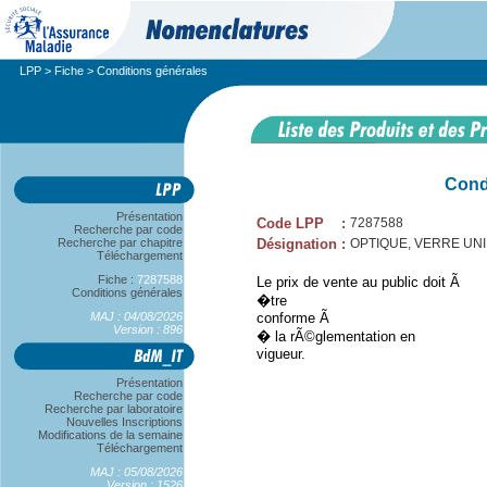
LPP
>
Fiche
> Conditions générales
Cond
Présentation
Code LPP
:
7287588
Recherche par code
Recherche par chapitre
Désignation
:
OPTIQUE, VERRE UNIFOC
Téléchargement
Fiche :
7287588
Le prix de vente au public doit Ã
Conditions générales
�tre
MAJ : 04/08/2026
conforme Ã
Version : 896
� la rÃ©glementation en
vigueur.
Présentation
Recherche par code
Recherche par laboratoire
Nouvelles Inscriptions
Modifications de la semaine
Téléchargement
MAJ : 05/08/2026
Version : 1526