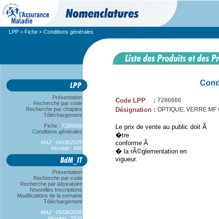
LPP
>
Fiche
> Conditions générales
Cond
Présentation
Code LPP
:
7286666
Recherche par code
Recherche par chapitre
Désignation
:
OPTIQUE, VERRE MF CL
Téléchargement
Fiche :
7286666
Le prix de vente au public doit Ã
Conditions générales
�tre
MAJ : 04/08/2026
conforme Ã
Version : 896
� la rÃ©glementation en
vigueur.
Présentation
Recherche par code
Recherche par laboratoire
Nouvelles Inscriptions
Modifications de la semaine
Téléchargement
MAJ : 05/08/2026
Version : 1526