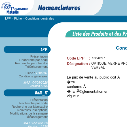
LPP
>
Fiche
> Conditions générales
Cond
Présentation
Code LPP
:
7284897
Recherche par code
Recherche par chapitre
Désignation
:
OPTIQUE, VERRE PROG
Téléchargement
VERBAL
Fiche :
7284897
Conditions générales
Le prix de vente au public doit Ã
�tre
MAJ : 04/08/2026
Version : 896
conforme Ã
� la rÃ©glementation en
vigueur.
Présentation
Recherche par code
Recherche par laboratoire
Nouvelles Inscriptions
Modifications de la semaine
Téléchargement
MAJ : 05/08/2026
Version : 1526