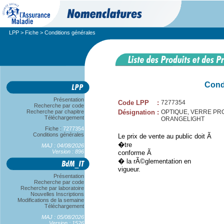
LPP
>
Fiche
> Conditions générales
Cond
Présentation
Code LPP
:
7277354
Recherche par code
Recherche par chapitre
Désignation
:
OPTIQUE, VERRE PROG 
Téléchargement
ORANGELIGHT
Fiche :
7277354
Conditions générales
Le prix de vente au public doit Ã
�tre
MAJ : 04/08/2026
Version : 896
conforme Ã
� la rÃ©glementation en
vigueur.
Présentation
Recherche par code
Recherche par laboratoire
Nouvelles Inscriptions
Modifications de la semaine
Téléchargement
MAJ : 05/08/2026
Version : 1526