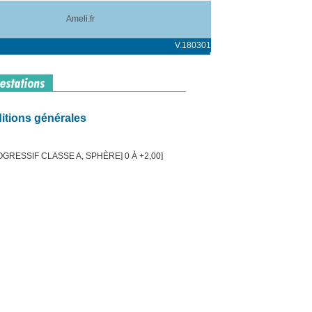
Ameli.fr
V.180301
itions générales
GRESSIF CLASSE A, SPHÈRE] 0 À +2,00]