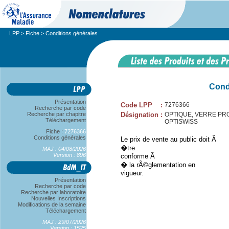
LPP
>
Fiche
> Conditions générales
Cond
Présentation
Code LPP
:
7276366
Recherche par code
Recherche par chapitre
Désignation
:
OPTIQUE, VERRE PRO
Téléchargement
OPTISWISS
Fiche :
7276366
Conditions générales
Le prix de vente au public doit Ã
�tre
MAJ : 04/08/2026
Version : 896
conforme Ã
� la rÃ©glementation en
vigueur.
Présentation
Recherche par code
Recherche par laboratoire
Nouvelles Inscriptions
Modifications de la semaine
Téléchargement
MAJ : 29/07/2026
Version : 1525