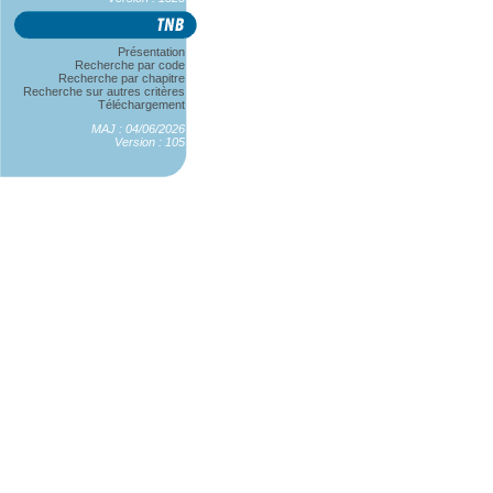
Présentation
Recherche par code
Recherche par chapitre
Recherche sur autres critères
Téléchargement
MAJ : 04/06/2026
Version : 105