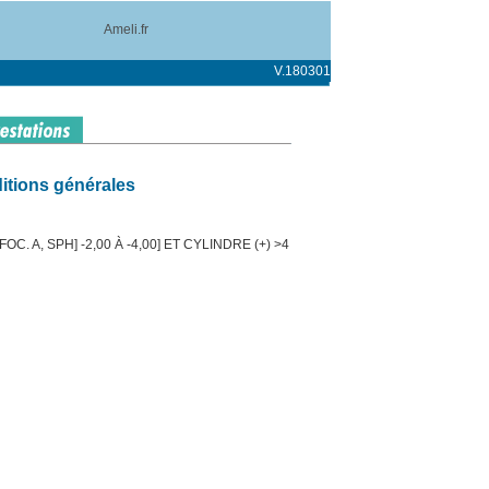
Ameli.fr
V.180301
itions générales
C. A, SPH] -2,00 À -4,00] ET CYLINDRE (+) >4