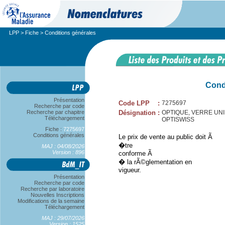
LPP
>
Fiche
> Conditions générales
Cond
Présentation
Code LPP
:
7275697
Recherche par code
Recherche par chapitre
Désignation
:
OPTIQUE, VERRE UNIFO
Téléchargement
OPTISWISS
Fiche :
7275697
Conditions générales
Le prix de vente au public doit Ã
�tre
MAJ : 04/08/2026
Version : 896
conforme Ã
� la rÃ©glementation en
vigueur.
Présentation
Recherche par code
Recherche par laboratoire
Nouvelles Inscriptions
Modifications de la semaine
Téléchargement
MAJ : 29/07/2026
Version : 1525