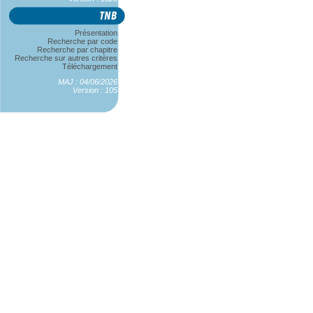
Présentation
Recherche par code
Recherche par chapitre
Recherche sur autres critères
Téléchargement
MAJ : 04/06/2026
Version : 105