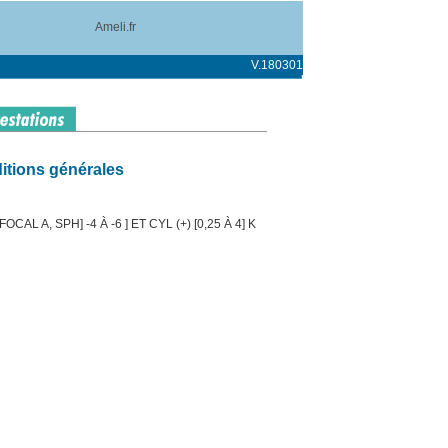
Ameli.fr
V.180301
itions générales
AL A, SPH] -4 À -6 ] ET CYL (+) [0,25 À 4] K