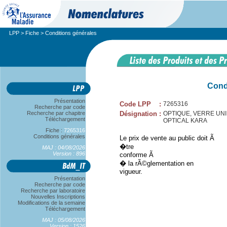
LPP
>
Fiche
> Conditions générales
Cond
Présentation
Code LPP
:
7265316
Recherche par code
Recherche par chapitre
Désignation
:
OPTIQUE, VERRE UNIFOC
Téléchargement
OPTICAL KARA
Fiche :
7265316
Conditions générales
Le prix de vente au public doit Ã
�tre
MAJ : 04/08/2026
Version : 896
conforme Ã
� la rÃ©glementation en
vigueur.
Présentation
Recherche par code
Recherche par laboratoire
Nouvelles Inscriptions
Modifications de la semaine
Téléchargement
MAJ : 05/08/2026
Version : 1526