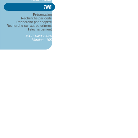
Présentation
Recherche par code
Recherche par chapitre
Recherche sur autres critères
Téléchargement
MAJ : 04/06/2026
Version : 105