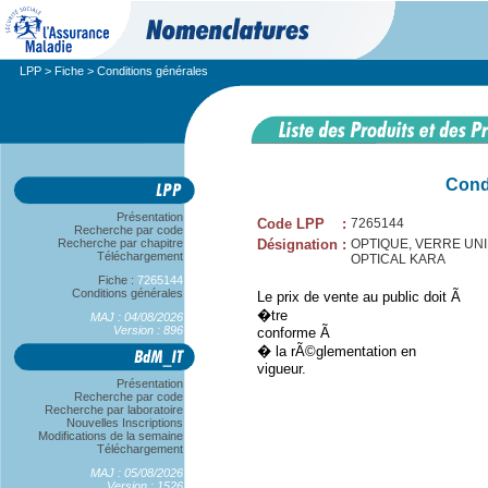
LPP
>
Fiche
> Conditions générales
Cond
Présentation
Code LPP
:
7265144
Recherche par code
Recherche par chapitre
Désignation
:
OPTIQUE, VERRE UNIFOC
Téléchargement
OPTICAL KARA
Fiche :
7265144
Conditions générales
Le prix de vente au public doit Ã
�tre
MAJ : 04/08/2026
Version : 896
conforme Ã
� la rÃ©glementation en
vigueur.
Présentation
Recherche par code
Recherche par laboratoire
Nouvelles Inscriptions
Modifications de la semaine
Téléchargement
MAJ : 05/08/2026
Version : 1526