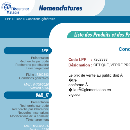
LPP
>
Fiche
> Conditions générales
Cond
Présentation
Code LPP
:
7262393
Recherche par code
Recherche par chapitre
Désignation
:
OPTIQUE, VERRE PRO
Téléchargement
Fiche :
7262393
Le prix de vente au public doit Ã
Conditions générales
�tre
MAJ : 04/08/2026
conforme Ã
Version : 896
� la rÃ©glementation en
vigueur.
Présentation
Recherche par code
Recherche par laboratoire
Nouvelles Inscriptions
Modifications de la semaine
Téléchargement
MAJ : 05/08/2026
Version : 1526