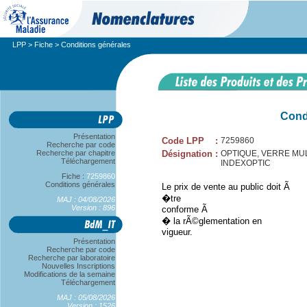
LPP
>
Fiche
> Conditions générales
Cond
Présentation
Code LPP
:
7259860
Recherche par code
Recherche par chapitre
Désignation
:
OPTIQUE, VERRE MULT
Téléchargement
INDEXOPTIC
Fiche :
7259860
Conditions générales
Le prix de vente au public doit Ã
�tre
MAJ : 04/08/2026
Version : 896
conforme Ã
� la rÃ©glementation en
vigueur.
Présentation
Recherche par code
Recherche par laboratoire
Nouvelles Inscriptions
Modifications de la semaine
Téléchargement
MAJ : 05/08/2026
Version : 1526