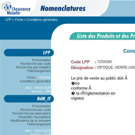
LPP
>
Fiche
> Conditions générales
Cond
Présentation
Code LPP
:
7258380
Recherche par code
Recherche par chapitre
Désignation
:
OPTIQUE, VERRE UNIF
Téléchargement
Fiche :
7258380
Le prix de vente au public doit Ã
Conditions générales
�tre
MAJ : 04/08/2026
conforme Ã
Version : 896
� la rÃ©glementation en
vigueur.
Présentation
Recherche par code
Recherche par laboratoire
Nouvelles Inscriptions
Modifications de la semaine
Téléchargement
MAJ : 29/07/2026
Version : 1525