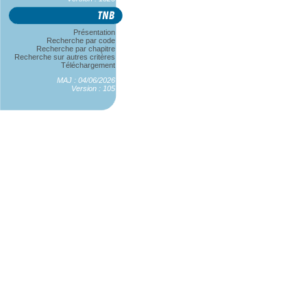
Présentation
Recherche par code
Recherche par chapitre
Recherche sur autres critères
Téléchargement
MAJ : 04/06/2026
Version : 105