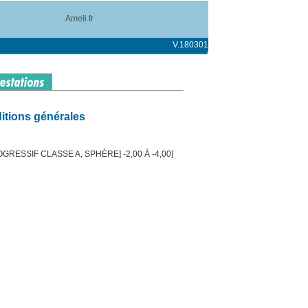
Ameli.fr
V.180301
itions générales
RESSIF CLASSE A, SPHÈRE] -2,00 À -4,00]