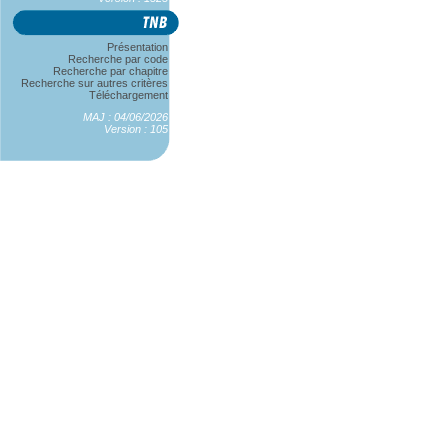
Présentation
Recherche par code
Recherche par chapitre
Recherche sur autres critères
Téléchargement
MAJ : 04/06/2026
Version : 105