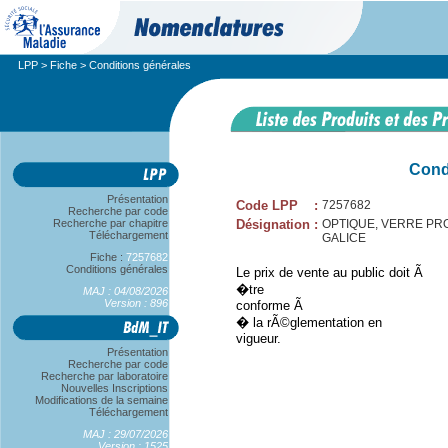
LPP
>
Fiche
> Conditions générales
Cond
Présentation
Code LPP
:
7257682
Recherche par code
Recherche par chapitre
Désignation
:
OPTIQUE, VERRE PROG
Téléchargement
GALICE
Fiche :
7257682
Conditions générales
Le prix de vente au public doit Ã
�tre
MAJ : 04/08/2026
Version : 896
conforme Ã
� la rÃ©glementation en
vigueur.
Présentation
Recherche par code
Recherche par laboratoire
Nouvelles Inscriptions
Modifications de la semaine
Téléchargement
MAJ : 29/07/2026
Version : 1525