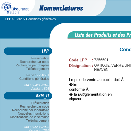
LPP
>
Fiche
> Conditions générales
Cond
Présentation
Code LPP
:
7256501
Recherche par code
Recherche par chapitre
Désignation
:
OPTIQUE, VERRE UNIFO
Téléchargement
HEAVEN
Fiche :
7256501
Conditions générales
Le prix de vente au public doit Ã
�tre
MAJ : 04/08/2026
Version : 896
conforme Ã
� la rÃ©glementation en
vigueur.
Présentation
Recherche par code
Recherche par laboratoire
Nouvelles Inscriptions
Modifications de la semaine
Téléchargement
MAJ : 05/08/2026
Version : 1526