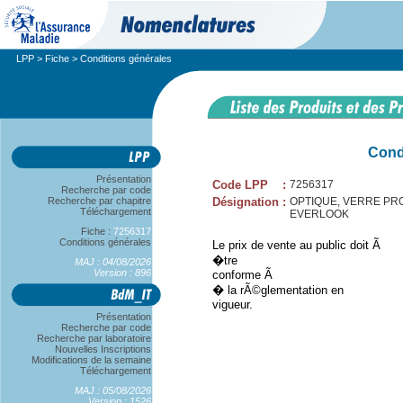
LPP
>
Fiche
> Conditions générales
Cond
Présentation
Code LPP
:
7256317
Recherche par code
Recherche par chapitre
Désignation
:
OPTIQUE, VERRE PROG
Téléchargement
EVERLOOK
Fiche :
7256317
Conditions générales
Le prix de vente au public doit Ã
�tre
MAJ : 04/08/2026
Version : 896
conforme Ã
� la rÃ©glementation en
vigueur.
Présentation
Recherche par code
Recherche par laboratoire
Nouvelles Inscriptions
Modifications de la semaine
Téléchargement
MAJ : 05/08/2026
Version : 1526