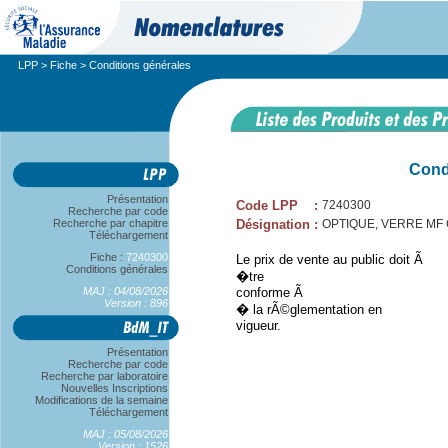
LPP
>
Fiche
> Conditions générales
Cond
Présentation
Code LPP
:
7240300
Recherche par code
Recherche par chapitre
Désignation
:
OPTIQUE, VERRE MF CL
Téléchargement
Fiche :
7240300
Le prix de vente au public doit Ã
Conditions générales
�tre
MAJ : 04/08/2026
conforme Ã
Version : 896
� la rÃ©glementation en
vigueur.
Présentation
Recherche par code
Recherche par laboratoire
Nouvelles Inscriptions
Modifications de la semaine
Téléchargement
MAJ : 05/08/2026
Version : 1526