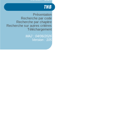
Présentation
Recherche par code
Recherche par chapitre
Recherche sur autres critères
Téléchargement
MAJ : 04/06/2026
Version : 105