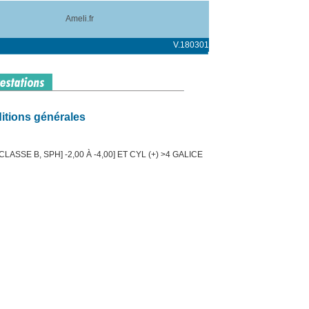
Ameli.fr
V.180301
itions générales
ASSE B, SPH] -2,00 À -4,00] ET CYL (+) >4 GALICE