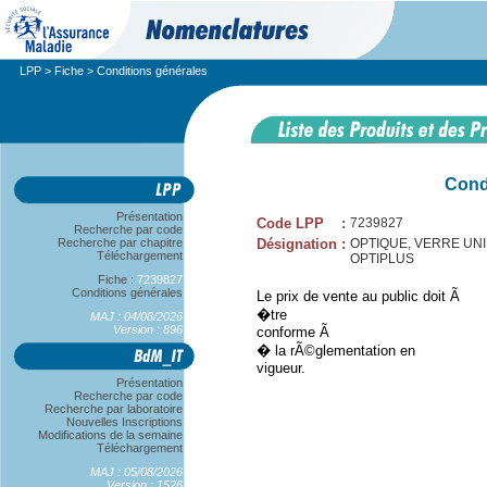
LPP
>
Fiche
> Conditions générales
Cond
Présentation
Code LPP
:
7239827
Recherche par code
Recherche par chapitre
Désignation
:
OPTIQUE, VERRE UNIF
Téléchargement
OPTIPLUS
Fiche :
7239827
Conditions générales
Le prix de vente au public doit Ã
�tre
MAJ : 04/08/2026
Version : 896
conforme Ã
� la rÃ©glementation en
vigueur.
Présentation
Recherche par code
Recherche par laboratoire
Nouvelles Inscriptions
Modifications de la semaine
Téléchargement
MAJ : 05/08/2026
Version : 1526