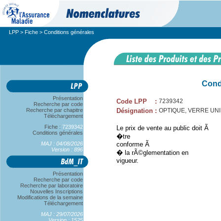
LPP
>
Fiche
> Conditions générales
Cond
Présentation
Code LPP
:
7239342
Recherche par code
Recherche par chapitre
Désignation
:
OPTIQUE, VERRE UNIF
Téléchargement
Fiche :
7239342
Le prix de vente au public doit Ã
Conditions générales
�tre
MAJ : 04/08/2026
conforme Ã
Version : 896
� la rÃ©glementation en
vigueur.
Présentation
Recherche par code
Recherche par laboratoire
Nouvelles Inscriptions
Modifications de la semaine
Téléchargement
MAJ : 29/07/2026
Version : 1525