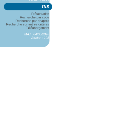
Présentation
Recherche par code
Recherche par chapitre
Recherche sur autres critères
Téléchargement
MAJ : 04/06/2026
Version : 105