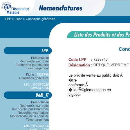
LPP
>
Fiche
> Conditions générales
Cond
Présentation
Code LPP
:
7238740
Recherche par code
Recherche par chapitre
Désignation
:
OPTIQUE, VERRE MF B,
Téléchargement
Fiche :
7238740
Le prix de vente au public doit Ã
Conditions générales
�tre
MAJ : 04/08/2026
conforme Ã
Version : 896
� la rÃ©glementation en
vigueur.
Présentation
Recherche par code
Recherche par laboratoire
Nouvelles Inscriptions
Modifications de la semaine
Téléchargement
MAJ : 05/08/2026
Version : 1526