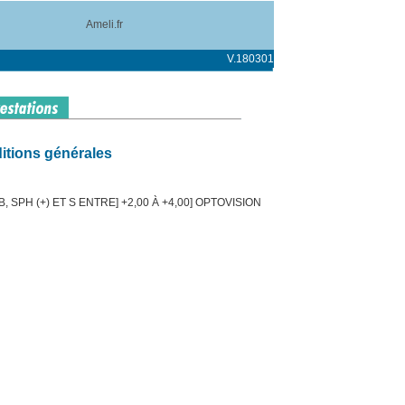
Ameli.fr
V.180301
itions générales
 SPH (+) ET S ENTRE] +2,00 À +4,00] OPTOVISION