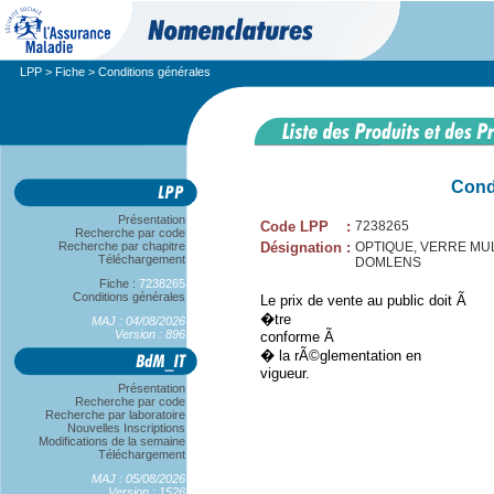
LPP
>
Fiche
> Conditions générales
Cond
Présentation
Code LPP
:
7238265
Recherche par code
Recherche par chapitre
Désignation
:
OPTIQUE, VERRE MULT
Téléchargement
DOMLENS
Fiche :
7238265
Conditions générales
Le prix de vente au public doit Ã
�tre
MAJ : 04/08/2026
Version : 896
conforme Ã
� la rÃ©glementation en
vigueur.
Présentation
Recherche par code
Recherche par laboratoire
Nouvelles Inscriptions
Modifications de la semaine
Téléchargement
MAJ : 05/08/2026
Version : 1526