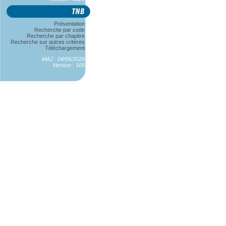
Présentation
Recherche par code
Recherche par chapitre
Recherche sur autres critères
Téléchargement
MAJ : 04/06/2026
Version : 105