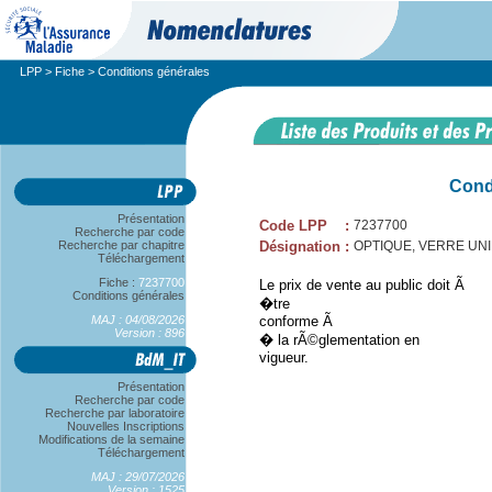
LPP
>
Fiche
> Conditions générales
Cond
Présentation
Code LPP
:
7237700
Recherche par code
Recherche par chapitre
Désignation
:
OPTIQUE, VERRE UNI
Téléchargement
Fiche :
7237700
Le prix de vente au public doit Ã
Conditions générales
�tre
MAJ : 04/08/2026
conforme Ã
Version : 896
� la rÃ©glementation en
vigueur.
Présentation
Recherche par code
Recherche par laboratoire
Nouvelles Inscriptions
Modifications de la semaine
Téléchargement
MAJ : 29/07/2026
Version : 1525