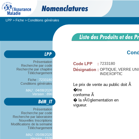
LPP
>
Fiche
> Conditions générales
Cond
Présentation
Code LPP
:
7233180
Recherche par code
Recherche par chapitre
Désignation
:
OPTIQUE, VERRE UNIFOC
Téléchargement
INDEXOPTIC
Fiche :
7233180
Conditions générales
Le prix de vente au public doit Ã
�tre
MAJ : 04/08/2026
Version : 896
conforme Ã
� la rÃ©glementation en
vigueur.
Présentation
Recherche par code
Recherche par laboratoire
Nouvelles Inscriptions
Modifications de la semaine
Téléchargement
MAJ : 05/08/2026
Version : 1526