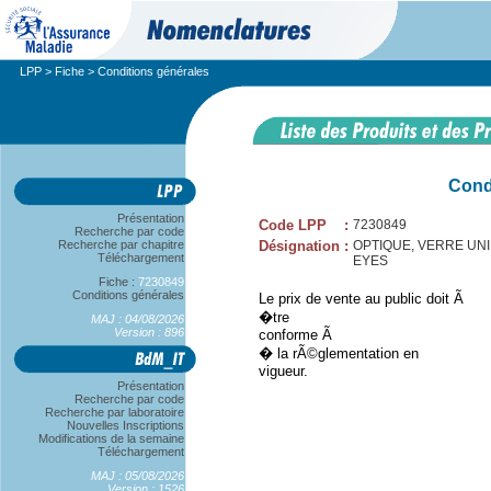
LPP
>
Fiche
> Conditions générales
Cond
Présentation
Code LPP
:
7230849
Recherche par code
Recherche par chapitre
Désignation
:
OPTIQUE, VERRE UNIFO
Téléchargement
EYES
Fiche :
7230849
Conditions générales
Le prix de vente au public doit Ã
�tre
MAJ : 04/08/2026
Version : 896
conforme Ã
� la rÃ©glementation en
vigueur.
Présentation
Recherche par code
Recherche par laboratoire
Nouvelles Inscriptions
Modifications de la semaine
Téléchargement
MAJ : 05/08/2026
Version : 1526