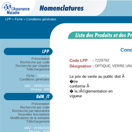
LPP
>
Fiche
> Conditions générales
Cond
Présentation
Code LPP
:
7229792
Recherche par code
Recherche par chapitre
Désignation
:
OPTIQUE, VERRE UNIF
Téléchargement
Fiche :
7229792
Le prix de vente au public doit Ã
Conditions générales
�tre
MAJ : 04/08/2026
conforme Ã
Version : 896
� la rÃ©glementation en
vigueur.
Présentation
Recherche par code
Recherche par laboratoire
Nouvelles Inscriptions
Modifications de la semaine
Téléchargement
MAJ : 05/08/2026
Version : 1526