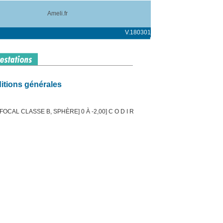
Ameli.fr
V.180301
itions générales
OCAL CLASSE B, SPHÈRE] 0 À -2,00] C O D I R