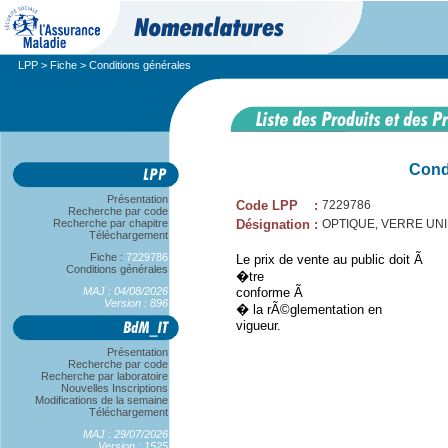
LPP
>
Fiche
> Conditions générales
Cond
Présentation
Code LPP
:
7229786
Recherche par code
Recherche par chapitre
Désignation
:
OPTIQUE, VERRE UNIF
Téléchargement
Fiche :
7229786
Le prix de vente au public doit Ã
Conditions générales
�tre
MAJ : 04/08/2026
conforme Ã
Version : 896
� la rÃ©glementation en
vigueur.
Présentation
Recherche par code
Recherche par laboratoire
Nouvelles Inscriptions
Modifications de la semaine
Téléchargement
MAJ : 29/07/2026
Version : 1525