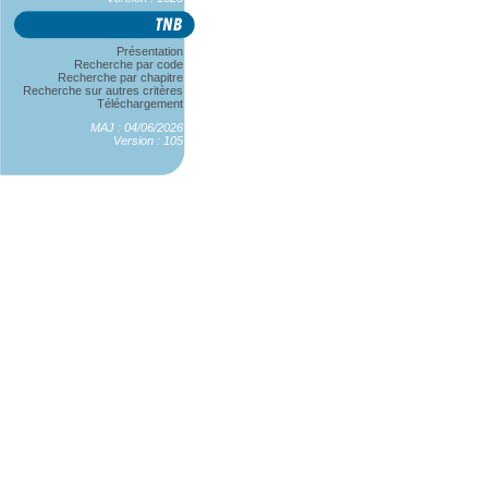
Présentation
Recherche par code
Recherche par chapitre
Recherche sur autres critères
Téléchargement
MAJ : 04/06/2026
Version : 105