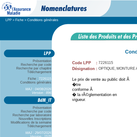
LPP
>
Fiche
> Conditions générales
Cond
Présentation
Code LPP
:
7226115
Recherche par code
Recherche par chapitre
Désignation
:
OPTIQUE, MONTURE 
Téléchargement
Fiche :
7226115
Le prix de vente au public doit Ã
Conditions générales
�tre
MAJ : 04/08/2026
conforme Ã
Version : 896
� la rÃ©glementation en
vigueur.
Présentation
Recherche par code
Recherche par laboratoire
Nouvelles Inscriptions
Modifications de la semaine
Téléchargement
MAJ : 29/07/2026
Version : 1525