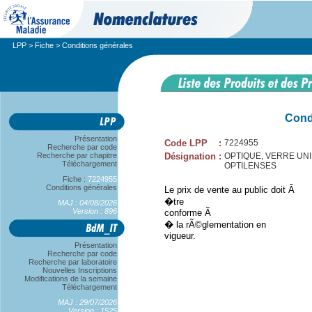
LPP
>
Fiche
> Conditions générales
Cond
Présentation
Code LPP
:
7224955
Recherche par code
Recherche par chapitre
Désignation
:
OPTIQUE, VERRE UNIFOC
Téléchargement
OPTILENSES
Fiche :
7224955
Conditions générales
Le prix de vente au public doit Ã
�tre
MAJ : 04/08/2026
Version : 896
conforme Ã
� la rÃ©glementation en
vigueur.
Présentation
Recherche par code
Recherche par laboratoire
Nouvelles Inscriptions
Modifications de la semaine
Téléchargement
MAJ : 29/07/2026
Version : 1525