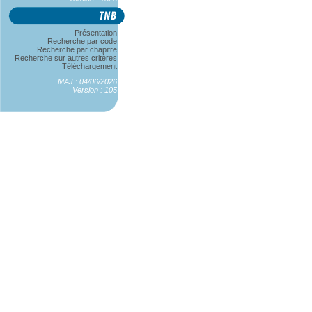
Présentation
Recherche par code
Recherche par chapitre
Recherche sur autres critères
Téléchargement
MAJ : 04/06/2026
Version : 105