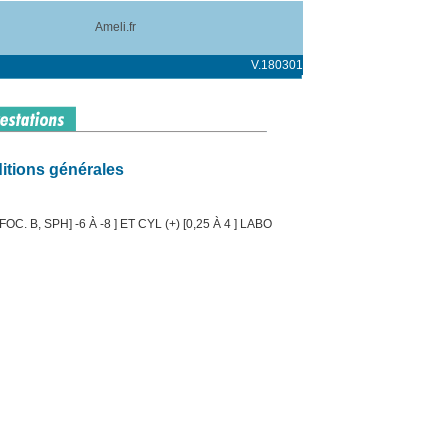
Ameli.fr
V.180301
itions générales
. B, SPH] -6 À -8 ] ET CYL (+) [0,25 À 4 ] LABO