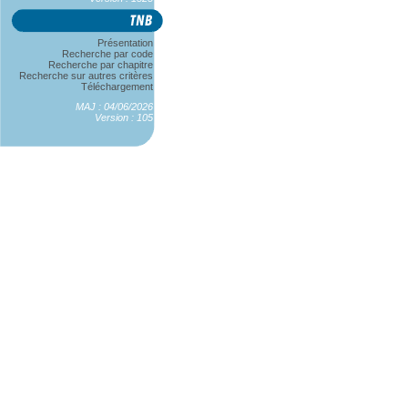
Présentation
Recherche par code
Recherche par chapitre
Recherche sur autres critères
Téléchargement
MAJ : 04/06/2026
Version : 105