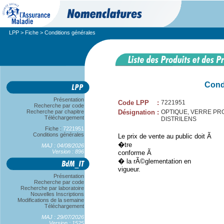
LPP
>
Fiche
> Conditions générales
Cond
Présentation
Code LPP
:
7221951
Recherche par code
Recherche par chapitre
Désignation
:
OPTIQUE, VERRE PRO
Téléchargement
DISTRILENS
Fiche :
7221951
Conditions générales
Le prix de vente au public doit Ã
�tre
MAJ : 04/08/2026
Version : 896
conforme Ã
� la rÃ©glementation en
vigueur.
Présentation
Recherche par code
Recherche par laboratoire
Nouvelles Inscriptions
Modifications de la semaine
Téléchargement
MAJ : 29/07/2026
Version : 1525