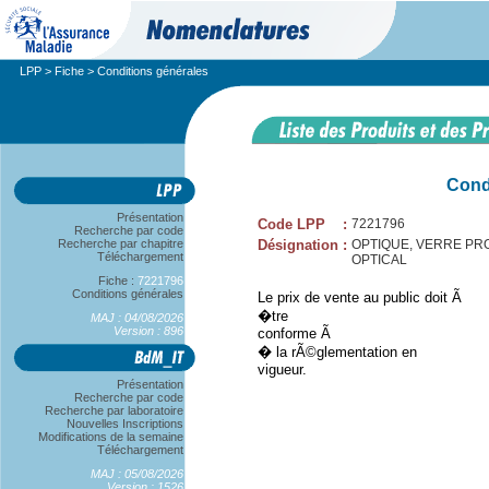
LPP
>
Fiche
> Conditions générales
Cond
Présentation
Code LPP
:
7221796
Recherche par code
Recherche par chapitre
Désignation
:
OPTIQUE, VERRE PRO
Téléchargement
OPTICAL
Fiche :
7221796
Conditions générales
Le prix de vente au public doit Ã
�tre
MAJ : 04/08/2026
Version : 896
conforme Ã
� la rÃ©glementation en
vigueur.
Présentation
Recherche par code
Recherche par laboratoire
Nouvelles Inscriptions
Modifications de la semaine
Téléchargement
MAJ : 05/08/2026
Version : 1526