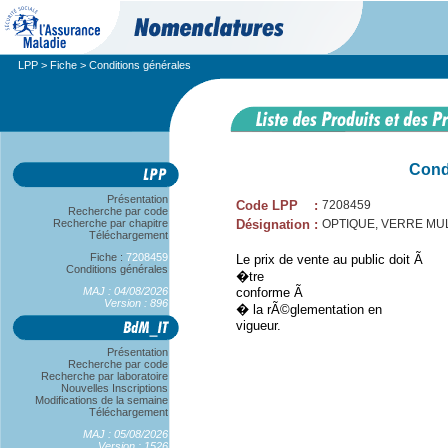
LPP
>
Fiche
> Conditions générales
Cond
Présentation
Code LPP
:
7208459
Recherche par code
Recherche par chapitre
Désignation
:
OPTIQUE, VERRE MUL
Téléchargement
Fiche :
7208459
Le prix de vente au public doit Ã
Conditions générales
�tre
MAJ : 04/08/2026
conforme Ã
Version : 896
� la rÃ©glementation en
vigueur.
Présentation
Recherche par code
Recherche par laboratoire
Nouvelles Inscriptions
Modifications de la semaine
Téléchargement
MAJ : 05/08/2026
Version : 1526