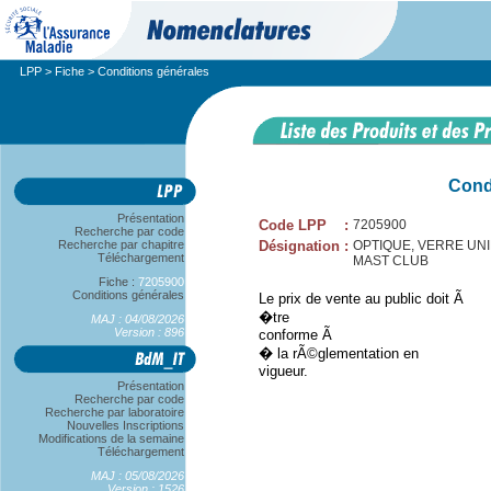
LPP
>
Fiche
> Conditions générales
Cond
Présentation
Code LPP
:
7205900
Recherche par code
Recherche par chapitre
Désignation
:
OPTIQUE, VERRE UNIF
Téléchargement
MAST CLUB
Fiche :
7205900
Conditions générales
Le prix de vente au public doit Ã
�tre
MAJ : 04/08/2026
Version : 896
conforme Ã
� la rÃ©glementation en
vigueur.
Présentation
Recherche par code
Recherche par laboratoire
Nouvelles Inscriptions
Modifications de la semaine
Téléchargement
MAJ : 05/08/2026
Version : 1526