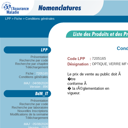
LPP
>
Fiche
> Conditions générales
Cond
Présentation
Code LPP
:
7205165
Recherche par code
Recherche par chapitre
Désignation
:
OPTIQUE, VERRE MF C
Téléchargement
Fiche :
7205165
Le prix de vente au public doit Ã
Conditions générales
�tre
MAJ : 04/08/2026
conforme Ã
Version : 896
� la rÃ©glementation en
vigueur.
Présentation
Recherche par code
Recherche par laboratoire
Nouvelles Inscriptions
Modifications de la semaine
Téléchargement
MAJ : 05/08/2026
Version : 1526