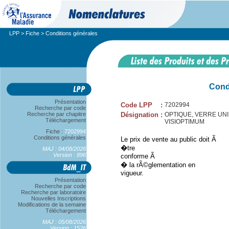
LPP
>
Fiche
> Conditions générales
Cond
Présentation
Code LPP
:
7202994
Recherche par code
Recherche par chapitre
Désignation
:
OPTIQUE, VERRE UNIFOC
Téléchargement
VISIOPTIMUM
Fiche :
7202994
Conditions générales
Le prix de vente au public doit Ã
�tre
MAJ : 04/08/2026
Version : 896
conforme Ã
� la rÃ©glementation en
vigueur.
Présentation
Recherche par code
Recherche par laboratoire
Nouvelles Inscriptions
Modifications de la semaine
Téléchargement
MAJ : 05/08/2026
Version : 1526