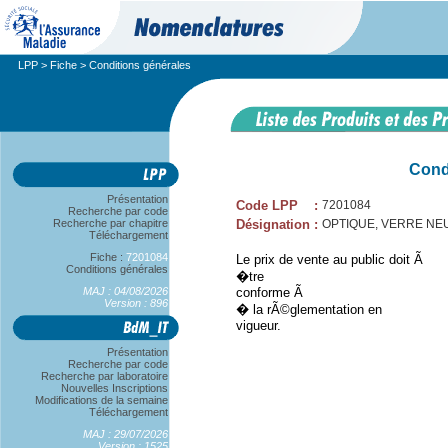
LPP
>
Fiche
> Conditions générales
Cond
Présentation
Code LPP
:
7201084
Recherche par code
Recherche par chapitre
Désignation
:
OPTIQUE, VERRE NE
Téléchargement
Fiche :
7201084
Le prix de vente au public doit Ã
Conditions générales
�tre
MAJ : 04/08/2026
conforme Ã
Version : 896
� la rÃ©glementation en
vigueur.
Présentation
Recherche par code
Recherche par laboratoire
Nouvelles Inscriptions
Modifications de la semaine
Téléchargement
MAJ : 29/07/2026
Version : 1525