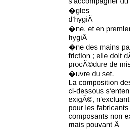
s'accompagner du 
�gles
d'hygiÃ
�ne, et en premier
hygiÃ
�ne des mains par
friction ; elle doit 
procÃ©dure de mi
�uvre du set.
La composition des
ci-dessous s'ent
exigÃ©, n'excluant
pour les fabricants
composants non e
mais pouvant Ã