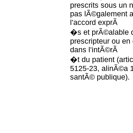
prescrits sous un 
pas lÃ©galement a
l'accord exprÃ
�s et prÃ©alable 
prescripteur ou en
dans l'intÃ©rÃ
�t du patient (artic
5125-23, alinÃ©a 1
santÃ© publique).