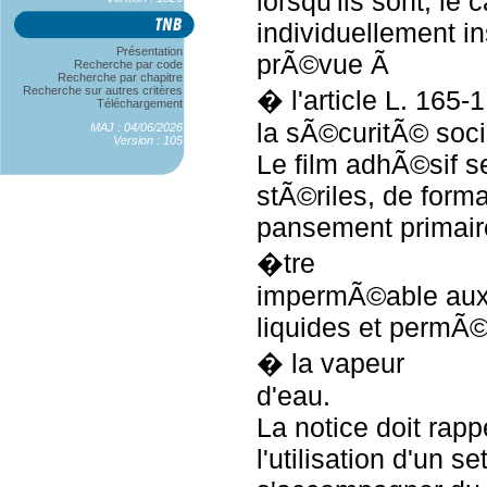
lorsqu'ils sont, l
individuellement ins
Présentation
prÃ©vue Ã
Recherche par code
Recherche par chapitre
Recherche sur autres critères
� l'article L. 165-
Téléchargement
la sÃ©curitÃ© soci
MAJ : 04/06/2026
Version : 105
Le film adhÃ©sif 
stÃ©riles, de form
pansement primair
�tre
impermÃ©able aux 
liquides et permÃ
� la vapeur
d'eau.
La notice doit rapp
l'utilisation d'un se