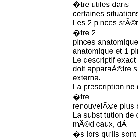
�tre utiles dans
certaines situation
Les 2 pinces stÃ©r
�tre 2
pinces anatomique
anatomique et 1 p
Le descriptif exac
doit apparaÃ®tre s
externe.
La prescription ne 
�tre
renouvelÃ©e plus d
La substitution de 
mÃ©dicaux, dÃ
�s lors qu'ils sont