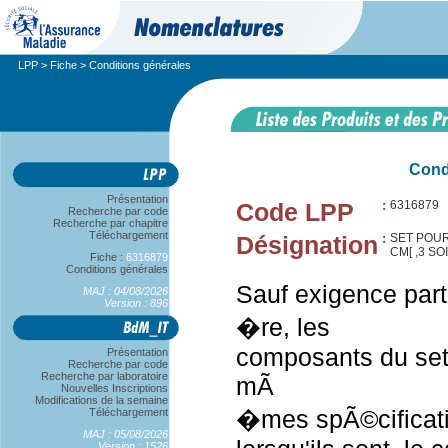
LPP
>
Fiche
> Conditions générales
Cond
Présentation
Code LPP
:
6316879
Recherche par code
Recherche par chapitre
Téléchargement
Désignation
:
SET POUR
CM[ ,3 S
Fiche :
6316879
Conditions générales
Sauf exigence part
MAJ : 04/08/2026
Version : 896
�re, les
composants du set
Présentation
Recherche par code
Recherche par laboratoire
mÃ
Nouvelles Inscriptions
Modifications de la semaine
�mes spÃ©cificati
Téléchargement
MAJ : 05/08/2026
Version : 1526