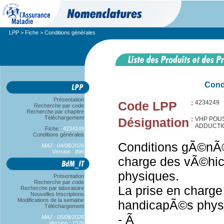
LPP
>
Fiche
> Conditions générales
Cond
Présentation
Code LPP
:
4234249
Recherche par code
Recherche par chapitre
Téléchargement
Désignation
:
VHP POUS
ADDUCTI
Fiche :
4234249
Conditions générales
Conditions gÃ©nÃ©
MAJ : 04/08/2026
Version : 896
charge des vÃ©hi
physiques.
Présentation
Recherche par code
La prise en charg
Recherche par laboratoire
Nouvelles Inscriptions
Modifications de la semaine
handicapÃ©s phys
Téléchargement
- Ã
MAJ : 05/08/2026
Version : 1526