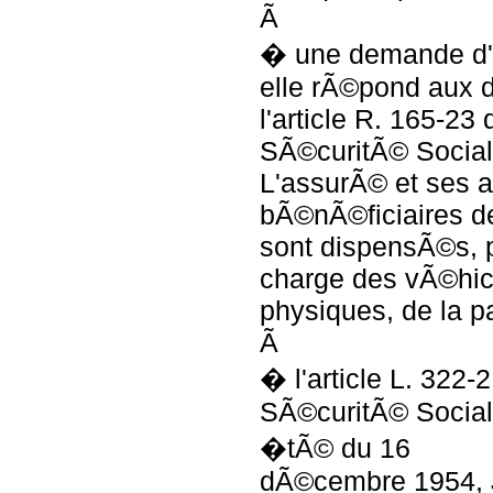
Ã
� une demande d'e
elle rÃ©pond aux d
l'article R. 165-23
SÃ©curitÃ© Social
L'assurÃ© et ses a
bÃ©nÃ©ficiaires de
sont dispensÃ©s, p
charge des vÃ©hi
physiques, de la p
Ã
� l'article L. 322-
SÃ©curitÃ© Social
�tÃ© du 16
dÃ©cembre 1954,