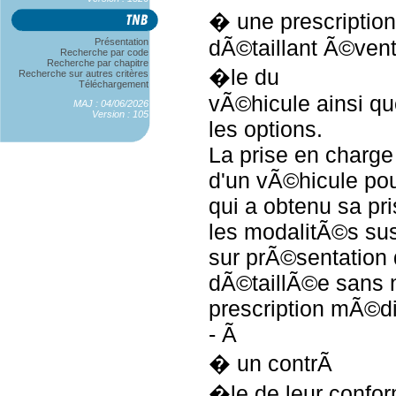
� une prescriptio
dÃ©taillant Ã©ven
Présentation
Recherche par code
Recherche par chapitre
�le du
Recherche sur autres critères
Téléchargement
vÃ©hicule ainsi qu
MAJ : 04/06/2026
Version : 105
les options.
La prise en charge
d'un vÃ©hicule po
qui a obtenu sa pr
les modalitÃ©s su
sur prÃ©sentation 
dÃ©taillÃ©e sans 
prescription mÃ©di
- Ã
� un contrÃ
�le de leur confo