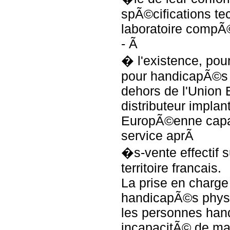
spÃ©cifications te
laboratoire compÃ
- Ã
� l'existence, pou
pour handicapÃ©s 
dehors de l'Union
distributeur impla
EuropÃ©enne capab
service aprÃ
�s-vente effectif s
territoire francais.
La prise en charg
handicapÃ©s phys
les personnes han
incapacitÃ© de mar