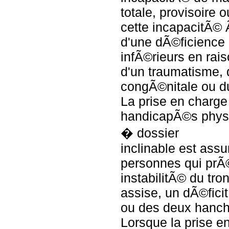
totale, provisoire o
cette incapacitÃ©
d'une dÃ©ficience
infÃ©rieurs en rai
d'un traumatisme, 
congÃ©nitale ou du
La prise en charg
handicapÃ©s phys
� dossier
inclinable est ass
personnes qui prÃ
instabilitÃ© du tro
assise, un dÃ©ficit
ou des deux hanch
Lorsque la prise e