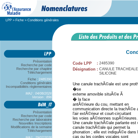
LPP
>
Fiche
> Conditions générales
Cond
Présentation
Code LPP
:
2485390
Recherche par code
Recherche par chapitre
Désignation
:
CANULE TRACHEALE 
Téléchargement
SILICONE
Fiche :
2485390
Conditions générales
Une canule trachÃ©ale est une prot
Incompatibilités règlementaires
�se
MAJ : 04/08/2026
externe amovible situÃ©e Ã
Version : 896
� la face
antÃ©rieure du cou, mettant en
communication directe la trachÃ©e 
Présentation
l'air extÃ©rieur et court-circuitant
Recherche par code
les voies aÃ©riennes supÃ©rieures.
Recherche par laboratoire
Une canule trachÃ©ale parlante est
Nouvelles Inscriptions
Modifications de la semaine
canule trachÃ©ale qui permet la
Téléchargement
phonation ; elle est indiquÃ©e dans 
cas ou les cordes vocales sont
MAJ : 29/07/2026