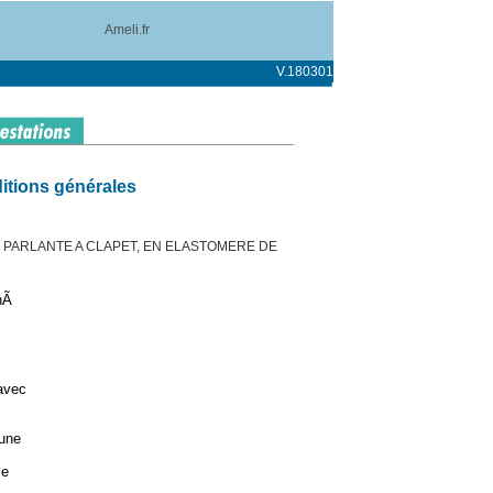
Ameli.fr
V.180301
itions générales
PARLANTE A CLAPET, EN ELASTOMERE DE
hÃ
avec
 une
le