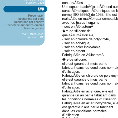
conservÃ©es.
Version : 1525
Une canule trachÃ©ale rÃ©pond au
caractÃ©ristiques tÃ©chniques de l
norme ISO 5366/2 de 1985. Elle est
Présentation
realisÃ©e en matÃ©riaux compatibl
Recherche par code
Recherche par chapitre
avec les tissus humains :
Recherche sur autres critères
- soit en Ã©lastomÃ
Téléchargement
�re de silicone de
MAJ : 04/06/2026
qualitÃ© mÃ©dicale,
Version : 105
- soit en chlorure de polyvinyle,
- soit en acrylique,
- soit en acier inoxydable,
- soit en argent.
FabriquÃ©e en Ã©lastomÃ
�re de silicone,
elle est garantie 2 mois par le
fabricant dans les conditions normal
d'utilisation.
FabriquÃ©e en chlorure de polyvinyl
elle est garantie 6 mois par le
fabricant dans les conditions normal
d'utilisation.
FabriquÃ©e en acrylique, elle est
garantie un an par le fabricant dans
les conditions normales d'utilisation.
FabriquÃ©e en acier inoxydable, ell
est garantie 2 ans par le fabricant
dans les conditions normales
d'utilisation.