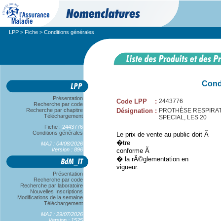
LPP
>
Fiche
> Conditions générales
Cond
Présentation
Code LPP
:
2443776
Recherche par code
Recherche par chapitre
Désignation
:
PROTHÈSE RESPIRATO
Téléchargement
SPECIAL, LES 20
Fiche :
2443776
Conditions générales
Le prix de vente au public doit Ã
�tre
MAJ : 04/08/2026
Version : 896
conforme Ã
� la rÃ©glementation en
vigueur.
Présentation
Recherche par code
Recherche par laboratoire
Nouvelles Inscriptions
Modifications de la semaine
Téléchargement
MAJ : 29/07/2026
Version : 1525