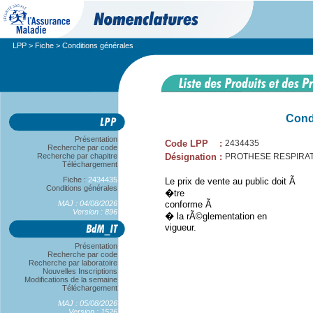
LPP
>
Fiche
> Conditions générales
Cond
Présentation
Code LPP
:
2434435
Recherche par code
Recherche par chapitre
Désignation
:
PROTHESE RESPIRAT
Téléchargement
Fiche :
2434435
Le prix de vente au public doit Ã
Conditions générales
�tre
MAJ : 04/08/2026
conforme Ã
Version : 896
� la rÃ©glementation en
vigueur.
Présentation
Recherche par code
Recherche par laboratoire
Nouvelles Inscriptions
Modifications de la semaine
Téléchargement
MAJ : 05/08/2026
Version : 1526