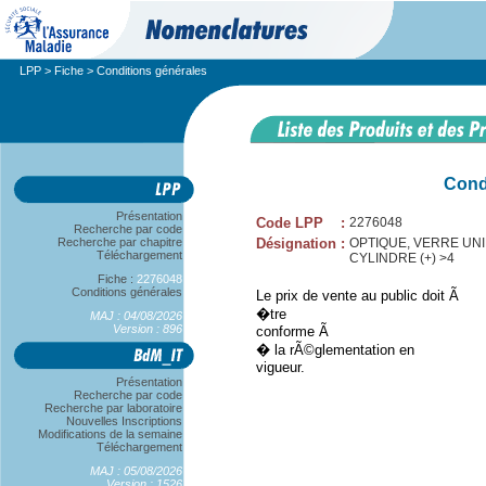
LPP
>
Fiche
> Conditions générales
Cond
Présentation
Code LPP
:
2276048
Recherche par code
Recherche par chapitre
Désignation
:
OPTIQUE, VERRE UNIF
Téléchargement
CYLINDRE (+) >4
Fiche :
2276048
Conditions générales
Le prix de vente au public doit Ã
�tre
MAJ : 04/08/2026
Version : 896
conforme Ã
� la rÃ©glementation en
vigueur.
Présentation
Recherche par code
Recherche par laboratoire
Nouvelles Inscriptions
Modifications de la semaine
Téléchargement
MAJ : 05/08/2026
Version : 1526