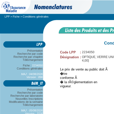
LPP
>
Fiche
> Conditions générales
Cond
Présentation
Code LPP
:
2234050
Recherche par code
Recherche par chapitre
Désignation
:
OPTIQUE, VERRE UNIFO
Téléchargement
4,00]
Fiche :
2234050
Conditions générales
Le prix de vente au public doit Ã
�tre
MAJ : 04/08/2026
Version : 896
conforme Ã
� la rÃ©glementation en
vigueur.
Présentation
Recherche par code
Recherche par laboratoire
Nouvelles Inscriptions
Modifications de la semaine
Téléchargement
MAJ : 05/08/2026
Version : 1526