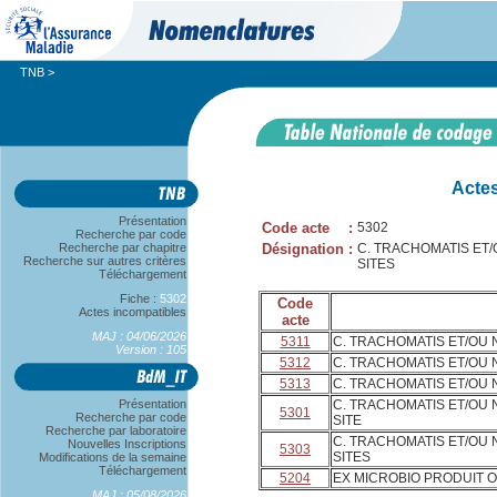
TNB
>
Actes
Présentation
Code acte
:
5302
Recherche par code
Recherche par chapitre
Désignation
:
C. TRACHOMATIS ET/
Recherche sur autres critères
SITES
Téléchargement
Fiche :
5302
Code
Actes incompatibles
acte
MAJ : 04/06/2026
5311
C. TRACHOMATIS ET/OU N
Version : 105
5312
C. TRACHOMATIS ET/OU N
5313
C. TRACHOMATIS ET/OU 
Présentation
C. TRACHOMATIS ET/OU 
5301
Recherche par code
SITE
Recherche par laboratoire
C. TRACHOMATIS ET/OU 
Nouvelles Inscriptions
5303
SITES
Modifications de la semaine
Téléchargement
5204
EX MICROBIO PRODUIT 
MAJ : 05/08/2026