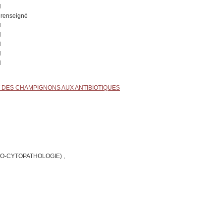
N
renseigné
N
N
N
N
N
T DES CHAMPIGNONS AUX ANTIBIOTIQUES
O-CYTOPATHOLOGIE) ,