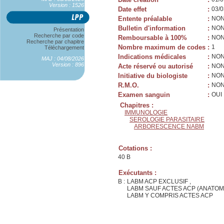
Version : 1526
Date effet
:
03/0
Entente préalable
:
NO
Bulletin d'information
:
NO
Présentation
Recherche par code
Remboursable à 100%
:
NO
Recherche par chapitre
Nombre maximum de codes
:
1
Téléchargement
Indications médicales
:
NO
MAJ : 04/08/2026
Version : 896
Acte réservé ou autorisé
:
NO
Initiative du biologiste
:
NO
R.M.O.
:
NO
Examen sanguin
:
OUI
Chapitres :
IMMUNOLOGIE
SEROLOGIE PARASITAIRE
ARBORESCENCE NABM
Cotations :
40 B
Exécutants :
B :
LABM ACP EXCLUSIF ,
LABM SAUF ACTES ACP (ANATOM
LABM Y COMPRIS ACTES ACP