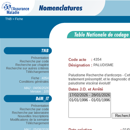
TNB
> Fiche
Présentation
Code acte
:
4354
Recherche par code
Recherche par chapitre
Désignation
:
PALUDISME
Recherche sur autres critères
Téléchargement
Paludisme Recherche d'anticorps - Cet a
Fiche :
4354
traitement présomptif, et le diagnosti
Conditions générales
paludisme viscéral évolutif
MAJ : 04/06/2026
Dates J.O. et Arrêté
Version : 105
Présentation
Recherche par code
Recherche par laboratoire
Nouvelles Inscriptions
Modifications de la semaine
Téléchargement
MAJ : 05/08/2026
Date création
:
01/0