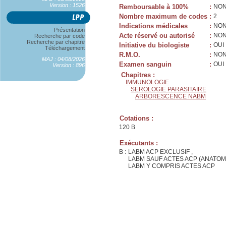
Version : 1526
Remboursable à 100%
:
NO
Nombre maximum de codes
:
2
Indications médicales
:
NO
Présentation
Acte réservé ou autorisé
:
NO
Recherche par code
Recherche par chapitre
Initiative du biologiste
:
OUI
Téléchargement
R.M.O.
:
NO
MAJ : 04/08/2026
Examen sanguin
:
OUI
Version : 896
Chapitres :
IMMUNOLOGIE
SEROLOGIE PARASITAIRE
ARBORESCENCE NABM
Cotations :
120 B
Exécutants :
B :
LABM ACP EXCLUSIF ,
LABM SAUF ACTES ACP (ANATOM
LABM Y COMPRIS ACTES ACP