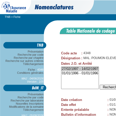
TNB
> Fiche
Présentation
Code acte
:
4348
Recherche par code
Recherche par chapitre
Désignation
:
MAL. POUMON ELEVEU
Recherche sur autres critères
Dates J.O. et Arrêté
Téléchargement
Fiche :
4348
Conditions générales
MAJ : 04/06/2026
Version : 105
Présentation
Recherche par code
Date création
:
01/0
Recherche par laboratoire
Nouvelles Inscriptions
Date effet
:
01/1
Modifications de la semaine
Entente préalable
:
NO
Téléchargement
Bulletin d'information
:
NO
MAJ : 05/08/2026