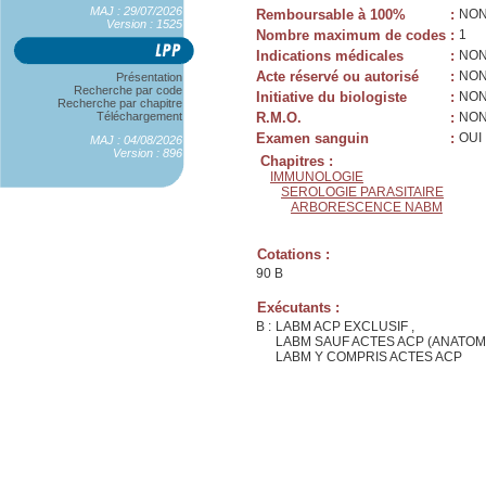
MAJ : 29/07/2026
Remboursable à 100%
:
NO
Version : 1525
Nombre maximum de codes
:
1
Indications médicales
:
NO
Acte réservé ou autorisé
:
NO
Présentation
Recherche par code
Initiative du biologiste
:
NO
Recherche par chapitre
Téléchargement
R.M.O.
:
NO
Examen sanguin
:
OUI
MAJ : 04/08/2026
Version : 896
Chapitres :
IMMUNOLOGIE
SEROLOGIE PARASITAIRE
ARBORESCENCE NABM
Cotations :
90 B
Exécutants :
B :
LABM ACP EXCLUSIF ,
LABM SAUF ACTES ACP (ANATOM
LABM Y COMPRIS ACTES ACP