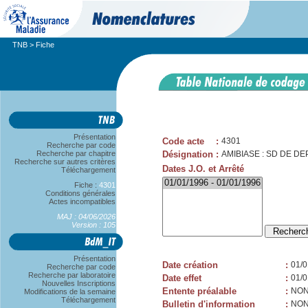
TNB
> Fiche
Présentation
Code acte
:
4301
Recherche par code
Recherche par chapitre
Désignation
:
AMIBIASE : SD DE DE
Recherche sur autres critères
Dates J.O. et Arrêté
Téléchargement
Fiche :
4301
Conditions générales
Actes incompatibles
MAJ : 04/06/2026
Version : 105
Présentation
Date création
:
01/0
Recherche par code
Recherche par laboratoire
Date effet
:
01/0
Nouvelles Inscriptions
Entente préalable
:
NO
Modifications de la semaine
Téléchargement
Bulletin d'information
:
NO