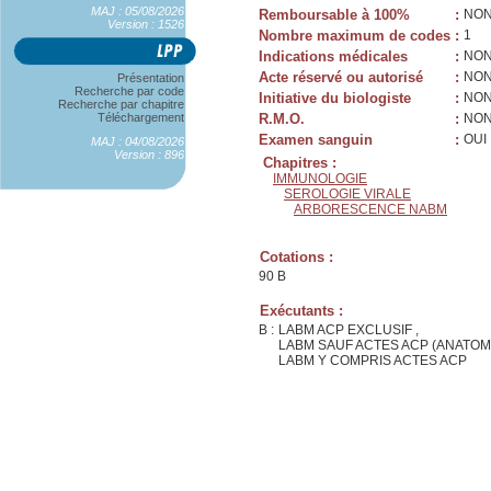
MAJ : 05/08/2026
Remboursable à 100%
:
NO
Version : 1526
Nombre maximum de codes
:
1
Indications médicales
:
NO
Acte réservé ou autorisé
:
NO
Présentation
Recherche par code
Initiative du biologiste
:
NO
Recherche par chapitre
Téléchargement
R.M.O.
:
NO
Examen sanguin
:
OUI
MAJ : 04/08/2026
Version : 896
Chapitres :
IMMUNOLOGIE
SEROLOGIE VIRALE
ARBORESCENCE NABM
Cotations :
90 B
Exécutants :
B :
LABM ACP EXCLUSIF ,
LABM SAUF ACTES ACP (ANATOM
LABM Y COMPRIS ACTES ACP