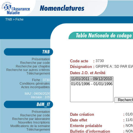
TNB
> Fiche
Présentation
Code acte
:
3730
Recherche par code
Recherche par chapitre
Désignation
:
GRIPPE A : SD PAR EIA
Recherche sur autres critères
Dates J.O. et Arrêté
Téléchargement
Fiche :
3730
Conditions générales
Actes incompatibles
MAJ : 04/06/2026
Version : 105
Présentation
Date création
:
01/0
Recherche par code
Recherche par laboratoire
Date effet
:
11/0
Nouvelles Inscriptions
Entente préalable
:
NO
Modifications de la semaine
Téléchargement
Bulletin d'information
:
NO