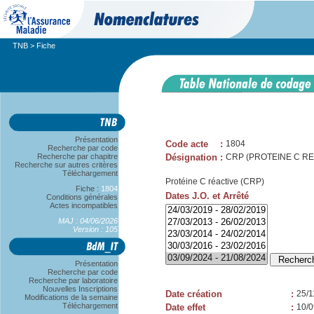
TNB
> Fiche
Présentation
Code acte
:
1804
Recherche par code
Recherche par chapitre
Désignation
:
CRP (PROTEINE C RE
Recherche sur autres critères
Téléchargement
Protéine C réactive (CRP)
Fiche :
1804
Dates J.O. et Arrêté
Conditions générales
Actes incompatibles
MAJ : 04/06/2026
Version : 105
Présentation
Recherche par code
Recherche par laboratoire
Nouvelles Inscriptions
Date création
:
25/1
Modifications de la semaine
Téléchargement
Date effet
:
10/0