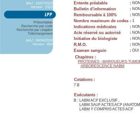
Entente préalable
:
NO
MAJ : 29/07/2026
Version : 1525
Bulletin d'information
:
NO
Remboursable à 100%
:
NO
Nombre maximum de codes
:
1
Présentation
Recherche par code
Indications médicales
:
NO
Recherche par chapitre
Acte réservé ou autorisé
:
NO
Téléchargement
Initiative du biologiste
:
NO
MAJ : 04/08/2026
Version : 896
R.M.O.
:
NO
Examen sanguin
:
OUI
Chapitres :
PROTEINES - MARQUEURS TUMOR
ARBORESCENCE NABM
Cotations :
7 B
Exécutants :
B :
LABM ACP EXCLUSIF ,
LABM SAUF ACTES ACP (ANATOM
LABM Y COMPRIS ACTES ACP