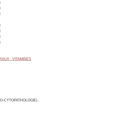
N
N
N
N
N
N
N
AUX - VITAMINES
O-CYTOPATHOLOGIE) ,