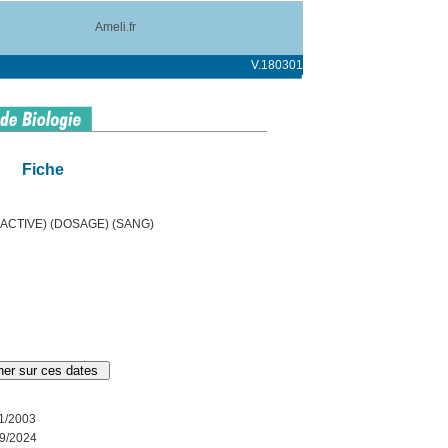
Ameli.fr
V.180301
Fiche
ACTIVE) (DOSAGE) (SANG)
1/2003
9/2024