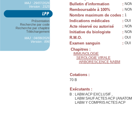
MAJ : 29/07/2026
Bulletin d'information
:
NO
Version : 1525
Remboursable à 100%
:
NO
Nombre maximum de codes
:
1
Indications médicales
:
OUI
Présentation
Recherche par code
Acte réservé ou autorisé
:
NO
Recherche par chapitre
Téléchargement
Initiative du biologiste
:
NO
R.M.O.
:
OUI
MAJ : 04/08/2026
Version : 896
Examen sanguin
:
OUI
Chapitres :
IMMUNOLOGIE
SEROLOGIE VIRALE
ARBORESCENCE NABM
Cotations :
70 B
Exécutants :
B :
LABM ACP EXCLUSIF ,
LABM SAUF ACTES ACP (ANATOM
LABM Y COMPRIS ACTES ACP