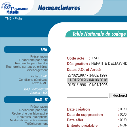
TNB
> Fiche
Présentation
Code acte
:
1741
Recherche par code
Recherche par chapitre
Désignation
:
HEPATITE DELTA (VHD)
Recherche sur autres critères
Dates J.O. et Arrêté
Téléchargement
Fiche :
1741
Conditions générales
Texte RMO
MAJ : 04/06/2026
Version : 105
Présentation
Date création
:
01/0
Recherche par code
Recherche par laboratoire
Date de suppression
:
01/0
Nouvelles Inscriptions
Date effet
:
01/0
Modifications de la semaine
Téléchargement
Entente préalable
:
NO